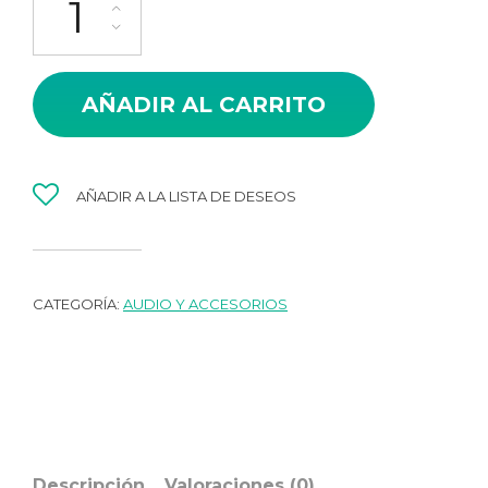
era:
es:
$22.50.
$19.00.
AÑADIR AL CARRITO
AÑADIR A LA LISTA DE DESEOS
CATEGORÍA:
AUDIO Y ACCESORIOS
Descripción
Valoraciones (0)