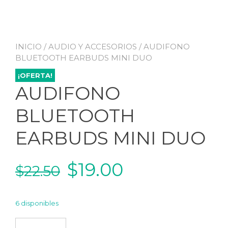
INICIO
/
AUDIO Y ACCESORIOS
/ AUDIFONO
BLUETOOTH EARBUDS MINI DUO
¡OFERTA!
AUDIFONO
BLUETOOTH
EARBUDS MINI DUO
El
El
$
19.00
$
22.50
precio
precio
6 disponibles
original
actual
AUDIFONO BLUETOOTH EARBUDS MINI DUO cantidad