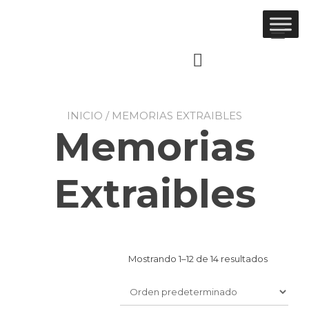
Ir
al
Alt
contenido
nav
INICIO
/ MEMORIAS EXTRAIBLES
Memorias
Extraibles
Mostrando 1–12 de 14 resultados