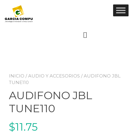
Ir
al
contenido
INICIO
/
AUDIO Y ACCESORIOS
/ AUDIFONO JBL
TUNE110
AUDIFONO JBL
TUNE110
$
11.75