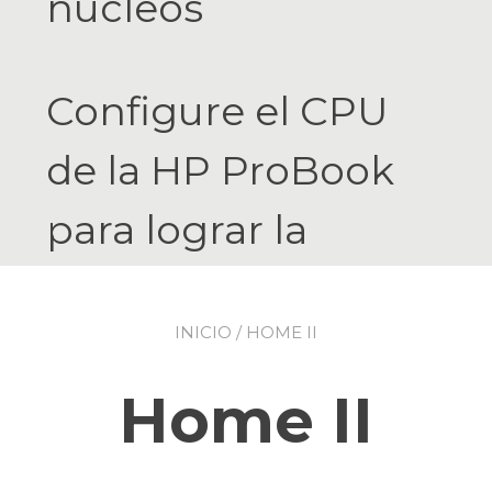
núcleos
Configure el CPU
de la HP ProBook
para lograr la
combinación
INICIO
/ HOME II
perfecta de
potencia,
Home II
desempeño ágil y