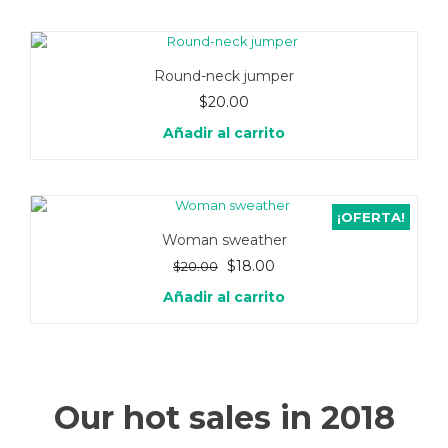
era:
es:
$20.00.
$18.00.
Round-neck jumper
$
20.00
Añadir al carrito
¡OFERTA!
Woman sweather
El
El
$
18.00
$
20.00
precio
precio
Añadir al carrito
original
actual
era:
es:
$20.00.
$18.00.
Our hot sales in 2018