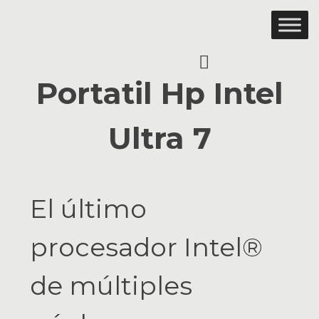
Ir
al
contenido
Portatil Hp Intel
Ultra 7
El último
procesador Intel®
de múltiples