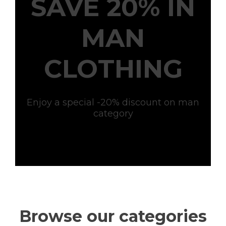
SAVE 20% IN
MAN
CLOTHING
Enjoy a special -20% discount on man
category
Browse our categories