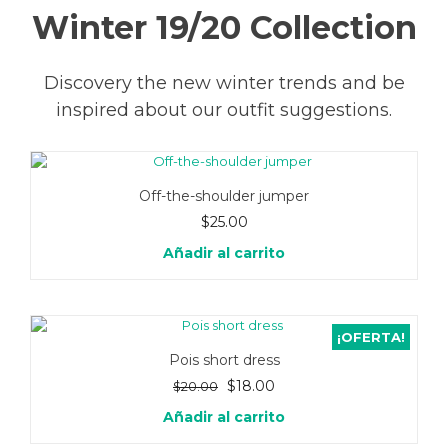
Winter 19/20 Collection
valor.
Discovery the new winter trends and be
inspired about our outfit suggestions.
$ 1239.00
Off-the-shoulder jumper
$
25.00
Conocer más
Añadir al carrito
¡OFERTA!
Pois short dress
El
El
$
18.00
$
20.00
precio
precio
Añadir al carrito
original
actual