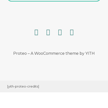
Proteo – A WooCommerce theme by YITH
1
2
3
[yith-proteo-credits]