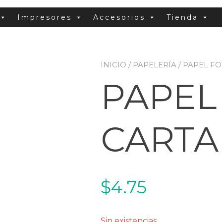
Impresores
Accesorios
Tienda
INICIO
/
PAPELERÍA
/ PAPEL F
PAPEL
CARTA
$
4.75
Sin existencias