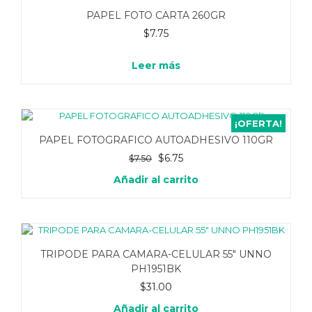
PAPEL FOTO CARTA 260GR
$
7.75
Leer más
¡OFERTA!
PAPEL FOTOGRAFICO AUTOADHESIVO 110GR
El
El
$
6.75
$
7.50
precio
precio
Añadir al carrito
original
actual
era:
es:
$7.50.
$6.75.
TRIPODE PARA CAMARA-CELULAR 55″ UNNO
PH1951BK
$
31.00
Añadir al carrito