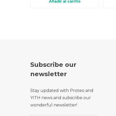
Añadir al carrito
original
actual
era:
es:
$29.00.
$24.50.
Subscribe our
newsletter
Stay updated with Proteo and
YITH news and subscribe our
wonderful newsletter!