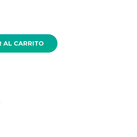
V. 4.0 cantidad
 AL CARRITO
S