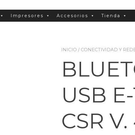
Impresores
Accesorios
Tienda
INICIO
/
CONECTIVIDAD Y RED
BLUE
USB E
CSR V. 