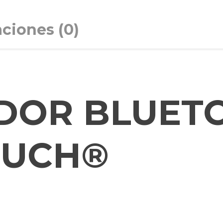
aciones (0)
DOR BLUET
OUCH®