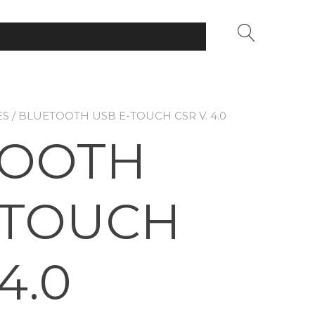
ES
/ BLUETOOTH USB E-TOUCH CSR V. 4.0
TOOTH
-TOUCH
4.0