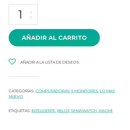
SMARTWATCH XIAOMI REDMI WATCH 4 cantidad
AÑADIR AL CARRITO
AÑADIR A LA LISTA DE DESEOS
CATEGORÍAS:
COMPUTADORAS Y MONITORES
,
LO MAS
NUEVO
ETIQUETAS:
INTELIGENTE
,
RELOJ
,
SMARWATCH
,
XIAOMI