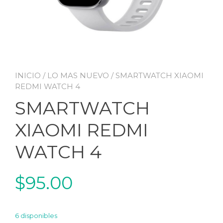
INICIO
/
LO MAS NUEVO
/ SMARTWATCH XIAOMI
REDMI WATCH 4
SMARTWATCH
XIAOMI REDMI
WATCH 4
$
95.00
6 disponibles