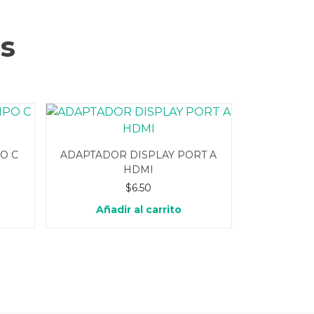
s
O C
ADAPTADOR DISPLAY PORT A
HDMI
$
6.50
Añadir al carrito