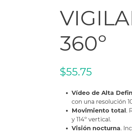
VIGIL
360º
$
55.75
Vídeo de Alta Defin
con una resolución 1
Movimiento total
. 
y 114º vertical.
Visión nocturna
. I