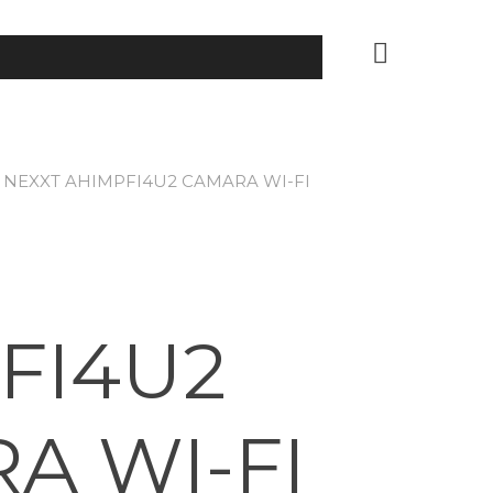
 NEXXT AHIMPFI4U2 CAMARA WI-FI
FI4U2
A WI-FI