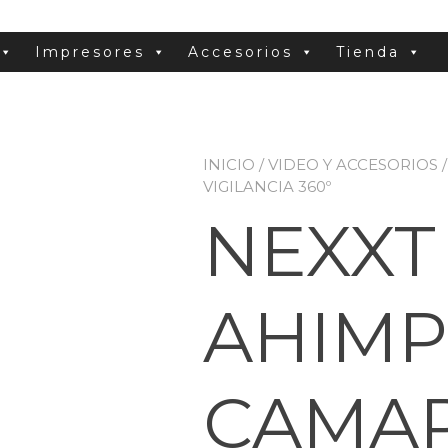
Impresores
Accesorios
Tienda
INICIO
/
VIDEO Y ACCESORIOS
/
VIGILANCIA 360º
NEXXT
AHIMP
CAMAR