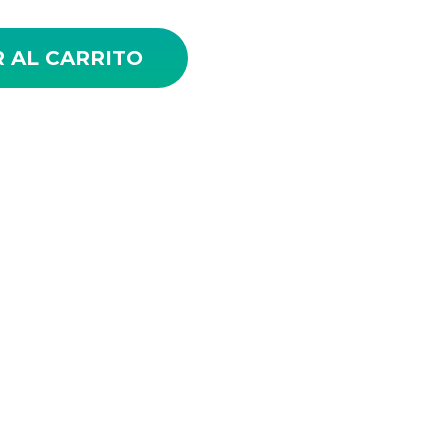
-FI VIGILANCIA 360º cantidad
 AL CARRITO