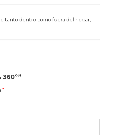
ro tanto dentro como fuera del hogar,
A 360º”
n
*