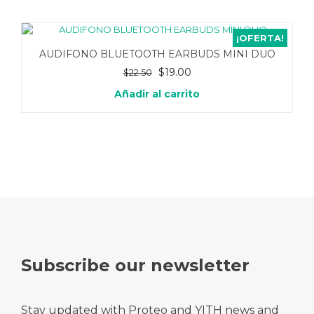
¡OFERTA!
AUDIFONO BLUETOOTH EARBUDS MINI DUO
El
El
$
19.00
$
22.50
precio
precio
Añadir al carrito
original
actual
era:
es:
$22.50.
$19.00.
Subscribe our newsletter
Stay updated with Proteo and YITH news and