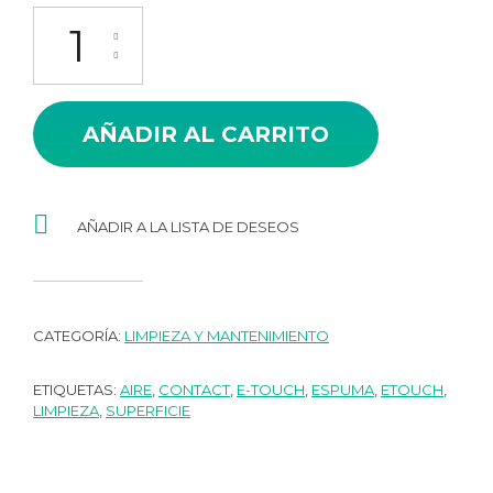
ESPUMA LIMPIADORA E-TOUCH cantidad
AÑADIR AL CARRITO
AÑADIR A LA LISTA DE DESEOS
CATEGORÍA:
LIMPIEZA Y MANTENIMIENTO
ETIQUETAS:
AIRE
,
CONTACT
,
E-TOUCH
,
ESPUMA
,
ETOUCH
,
LIMPIEZA
,
SUPERFICIE