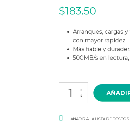
$
183.50
Arranques, cargas y
con mayor rapidez
Más fiable y durade
500MB/s en lectura,
DISCO SOLIDO SSD KINGSTON
AÑADIR
AÑADIR A LA LISTA DE DESEOS