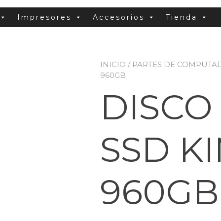
Impresores
Accesorios
Tienda
INICIO
/
PARTES DE COMPUTA
960GB
DISCO
SSD K
960GB