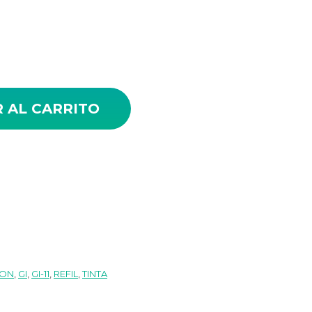
ON GI-11Y cantidad
 AL CARRITO
ON
,
GI
,
GI-11
,
REFIL
,
TINTA