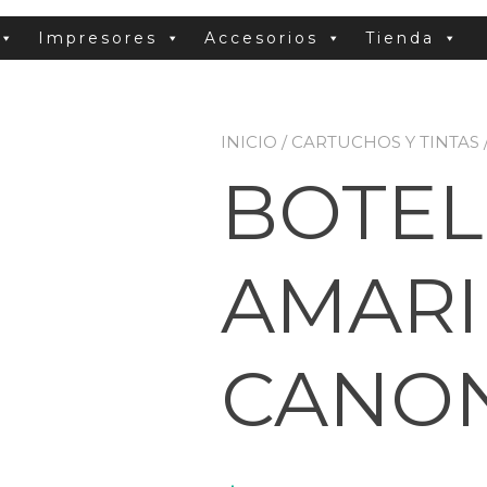
Impresores
Accesorios
Tienda
INICIO
/
CARTUCHOS Y TINTAS
BOTEL
AMARI
CANON 