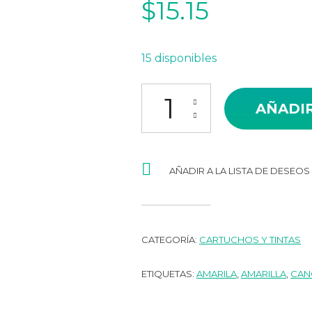
$
15.15
15 disponibles
BOTELLA REFIL AMARILLO CAN
AÑADIR
AÑADIR A LA LISTA DE DESEOS
CATEGORÍA:
CARTUCHOS Y TINTAS
ETIQUETAS:
AMARILA
,
AMARILLA
,
CAN