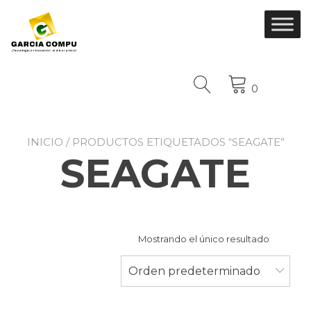
Ir
al
contenido
0
INICIO
/ PRODUCTOS ETIQUETADOS “SEAGATE”
SEAGATE
Mostrando el único resultado
Orden predeterminado