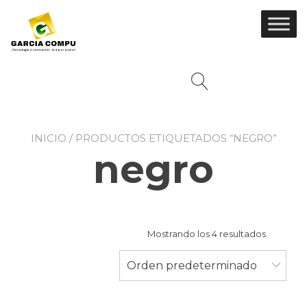
Ir
al
contenido
INICIO
/ PRODUCTOS ETIQUETADOS “NEGRO”
negro
Mostrando los 4 resultados
Orden predeterminado