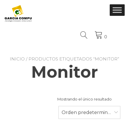
Ir
al
contenido
0
INICIO
/ PRODUCTOS ETIQUETADOS “MONITOR”
Monitor
Mostrando el único resultado
Orden predeterminado