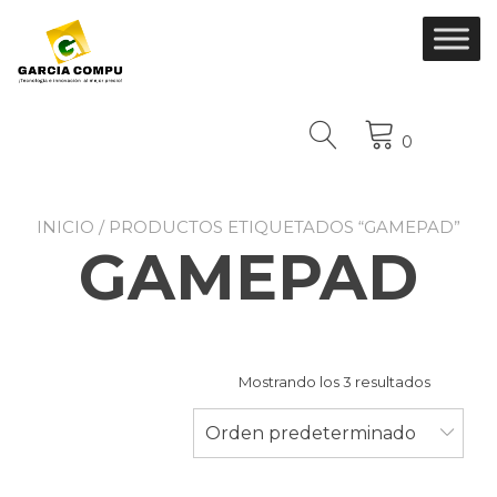
Ir
al
contenido
0
INICIO
/ PRODUCTOS ETIQUETADOS “GAMEPAD”
GAMEPAD
Mostrando los 3 resultados
Orden predeterminado