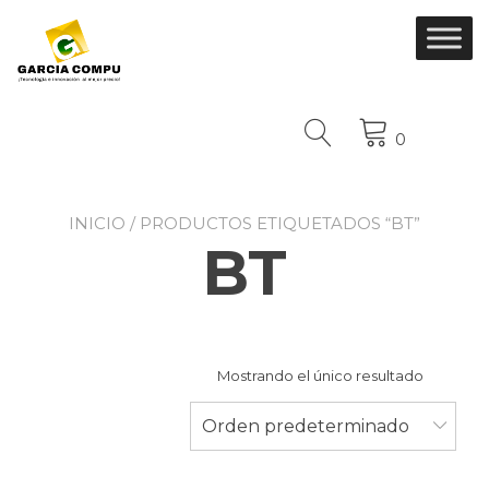
Ir
al
contenido
0
INICIO
/ PRODUCTOS ETIQUETADOS “BT”
BT
Mostrando el único resultado
Orden predeterminado