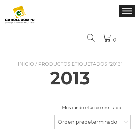
Ir
al
contenido
0
INICIO
/ PRODUCTOS ETIQUETADOS “2013”
2013
Mostrando el único resultado
Orden predeterminado