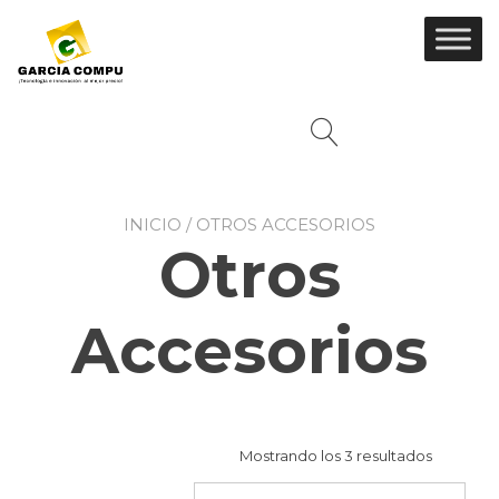
Ir
al
contenido
INICIO
/ OTROS ACCESORIOS
Otros
Accesorios
Mostrando los 3 resultados